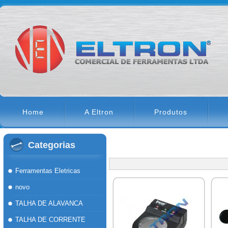
Home
A Eltron
Produtos
Categorias
Ferramentas Eletricas
novo
TALHA DE ALAVANCA
TALHA DE CORRENTE