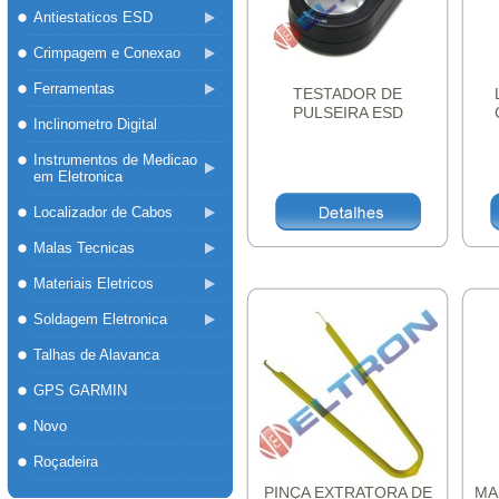
Antiestaticos ESD
Crimpagem e Conexao
Ferramentas
TESTADOR DE
PULSEIRA ESD
Inclinometro Digital
ANTIESTÁTICA HK698
Instrumentos de Medicao
em Eletronica
Localizador de Cabos
Malas Tecnicas
Materiais Eletricos
Soldagem Eletronica
Talhas de Alavanca
GPS GARMIN
Novo
Roçadeira
PINÇA EXTRATORA DE
MA