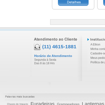
A Eltron
(11) 4615-1881
Minha cont
Cadastre-s
Horário de Atendimento
Meus pedi
Segunda à Sexta
Política de
Das 8 às 18 Hrs
Furadeiras
Lanternas
Grampeadores
Chaves de Impacto