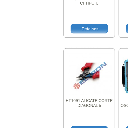
CI TIPO U
39
HT1091 ALICATE CORTE
DIAGONAL 5
OS
POLEGADAS
CA
M