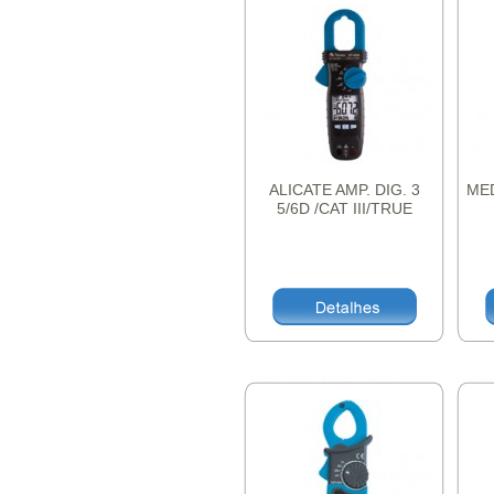
ALICATE AMP. DIG. 3
ME
5/6D /CAT III/TRUE
RMS/600A A