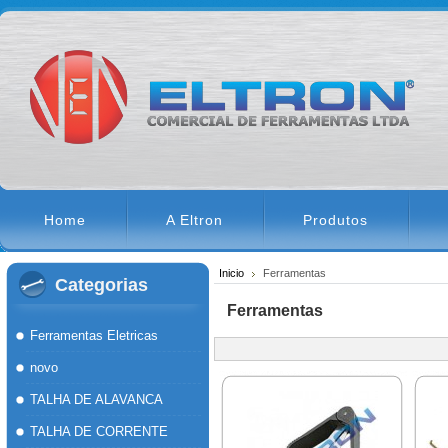
Home
A Eltron
Produtos
Inicio
Ferramentas
Categorias
Ferramentas
Ferramentas Eletricas
novo
TALHA DE ALAVANCA
TALHA DE CORRENTE