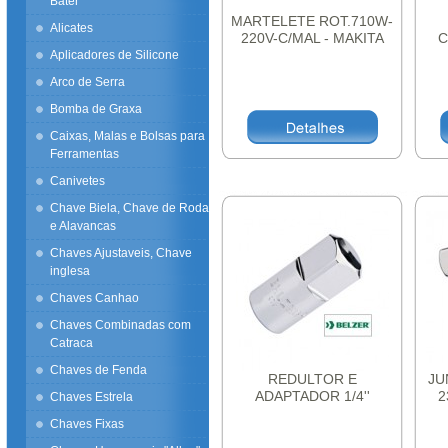
Bater
MARTELETE ROT.710W-
Alicates
220V-C/MAL - MAKITA
C
8
Aplicadores de Silicone
Arco de Serra
Bomba de Graxa
Caixas, Malas e Bolsas para
Ferramentas
Canivetes
Chave Biela, Chave de Roda
e Alavancas
Chaves Ajustaveis, Chave
inglesa
Chaves Canhao
Chaves Combinadas com
Catraca
Chaves de Fenda
REDULTOR E
JU
ADAPTADOR 1/4''
2
Chaves Estrela
237501BBR BELZER
Chaves Fixas