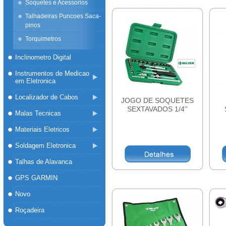
Soquetes e Acessorios
Talhadeiras Puncoes Saca-
pinos
Torquimetros
Inclinometro Digital
Instrumentos de Medicao
em Eletronica
Localizador de Cabos
JOGO DE SOQUETES
SEXTAVADOS 1/4''
Malas Tecnicas
BELZER
Materiais Eletricos
Soldagem Eletronica
Talhas de Alavanca
GPS GARMIN
Novo
Roçadeira