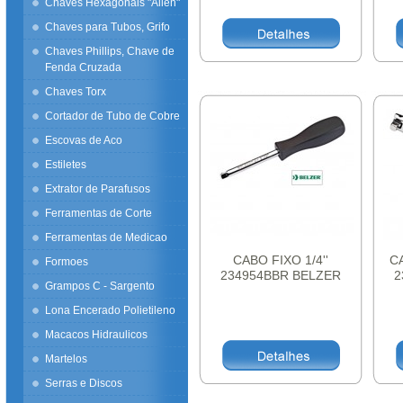
Chaves Hexagonais "Allen"
Chaves para Tubos, Grifo
Chaves Phillips, Chave de
Fenda Cruzada
Chaves Torx
Cortador de Tubo de Cobre
Escovas de Aco
Estiletes
Extrator de Parafusos
Ferramentas de Corte
Ferramentas de Medicao
CABO FIXO 1/4''
C
Formoes
234954BBR BELZER
2
Grampos C - Sargento
Lona Encerado Polietileno
Macacos Hidraulicos
Martelos
Serras e Discos