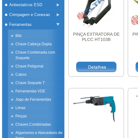
Antiestaticos ESD
Crimpagem e Conexao
Ferramentas
PINÇA EXTRATORA DE
PI
Bits
PLCC HT103B
Chave Cabeça Dupla
Chave Combinada com
Soquete
Chave Poligonal
Cabos
Chave Soquete T
Ferramentas VDE
Jogo de Ferramentas
Limas
Pinças
Chaves Combinadas
Algarismos e Abecedario de