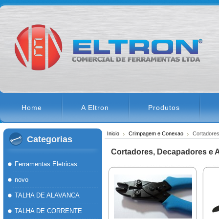
Home
A Eltron
Produtos
Inicio
Crimpagem e Conexao
Cortadores
Categorias
Cortadores, Decapadores e A
Ferramentas Eletricas
novo
TALHA DE ALAVANCA
TALHA DE CORRENTE