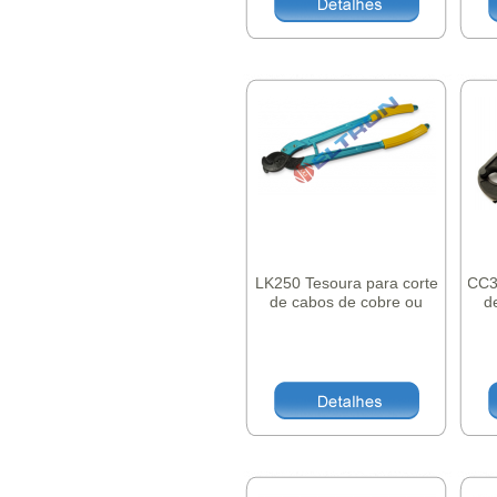
LK250 Tesoura para corte
CC3
de cabos de cobre ou
d
aluminio ate 250mm
a
laminas aco de alta
resistencia