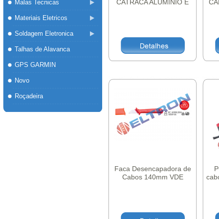
CATRACA ALUMINIO E
CA
Malas Tecnicas
COBRE ATE 325MM
Materiais Eletricos
DIAMETRO 32MM CC325
Soldagem Eletronica
Talhas de Alavanca
GPS GARMIN
Novo
Roçadeira
Faca Desencapadora de
P
Cabos 140mm VDE
cab
619101BR UNIOR