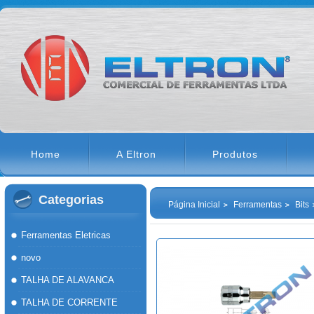
Home
A Eltron
Produtos
Categorias
Página Inicial
Ferramentas
Bits
Ferramentas Eletricas
novo
TALHA DE ALAVANCA
TALHA DE CORRENTE