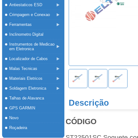
Antiestaticos ESD
Crimpagem e Conexao
Ferramentas
Inclinometro Digital
Instrumentos de Medicao
em Eletronica
Localizador de Cabos
Malas Tecnicas
Materiais Eletricos
Soldagem Eletronica
Talhas de Alavanca
Descrição
GPS GARMIN
Novo
CÓDIG
Roçadeira
ST22501SC Soquete com