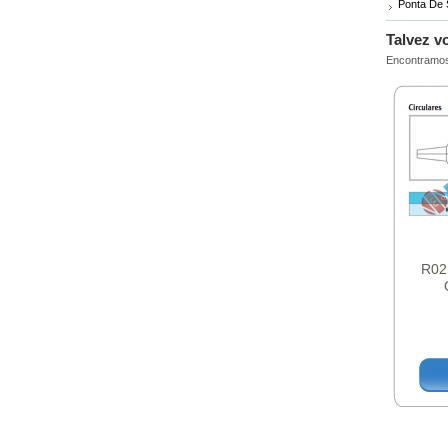
Ponta De 
Talvez v
Encontramos
R02
H