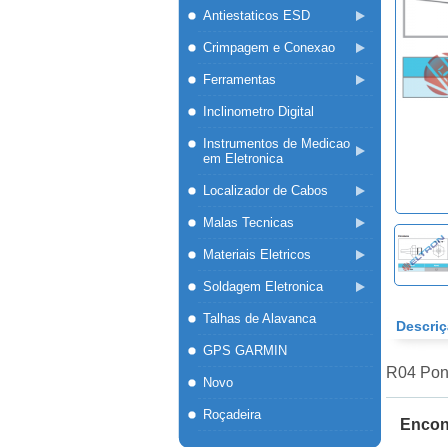
Antiestaticos ESD
Crimpagem e Conexao
Ferramentas
Inclinometro Digital
Instrumentos de Medicao
em Eletronica
Localizador de Cabos
Malas Tecnicas
Materiais Eletricos
Soldagem Eletronica
Talhas de Alavanca
Descri
GPS GARMIN
R04 Pon
Novo
Roçadeira
Encont