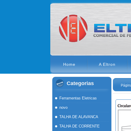
Home
A Eltron
Categorias
Página
Ferramentas Eletricas
novo
TALHA DE ALAVANCA
TALHA DE CORRENTE