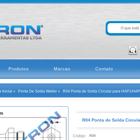
Produtos
Marcas
Contato
 Inicial
Ponta De Solda Weller
R04 Ponta de Solda Circular para HAP1/HA
R04 Ponta de Solda Circul
Código:
R04