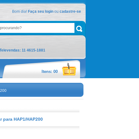
Bom dia!
Faça seu login
ou
cadastre-se
Televendas: 11 4615-1881
Itens: 00
P200
ar para HAP1/HAP200