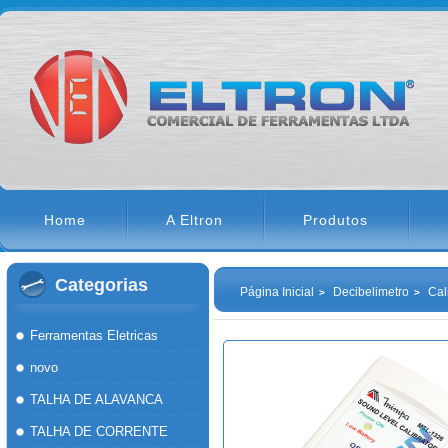
Home
A Eltron
Produtos
Categorias
Página Inicial
Decibelimetro
Cal
Ferramentas Eletricas
novo
TALHA DE ALAVANCA
TALHA DE CORRENTE