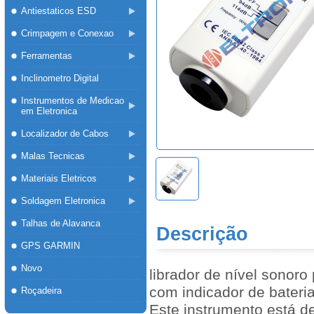
Antiestaticos ESD
Crimpagem e Conexao
Ferramentas
Inclinometro Digital
Instrumentos de Medicao
em Eletronica
Localizador de Cabos
Malas Tecnicas
Materiais Eletricos
Soldagem Eletronica
Talhas de Alavanca
Descrição
GPS GARMIN
Novo
librador de nível sonoro 
com indicador de bateria
Roçadeira
Este instrumento está 