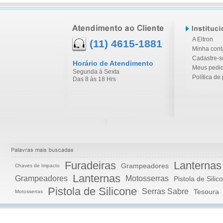
A Eltron
(11) 4615-1881
Minha cont
Cadastre-s
Horário de Atendimento
Meus pedi
Segunda à Sexta
Política de
Das 8 às 18 Hrs
Furadeiras
Lanternas
Grampeadores
Chaves de Impacto
Lanternas
Grampeadores
Motosserras
Pistola de Silic
Pistola de Silicone
Serras Sabre
Tesoura
Motosserras